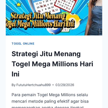
TOGEL ONLINE
Strategi Jitu Menang
Togel Mega Millions Hari
Ini
By
FututuHertchuahu899
03/29/2026
Para pemain Togel Mega Millions selalu
mencari metode paling efektif agar bisa
memenangkan angka dengan tingkat