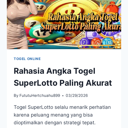
TOGEL ONLINE
Rahasia Angka Togel
SuperLotto Paling Akurat
By
FututuHertchuahu899
03/29/2026
Togel SuperLotto selalu menarik perhatian
karena peluang menang yang bisa
dioptimalkan dengan strategi tepat.