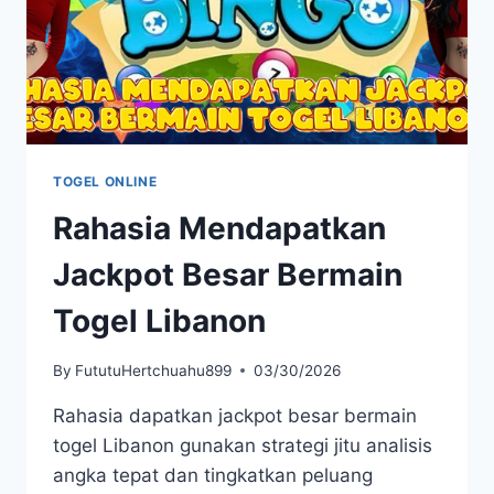
TOGEL ONLINE
Rahasia Mendapatkan
Jackpot Besar Bermain
Togel Libanon
By
FututuHertchuahu899
03/30/2026
Rahasia dapatkan jackpot besar bermain
togel Libanon gunakan strategi jitu analisis
angka tepat dan tingkatkan peluang