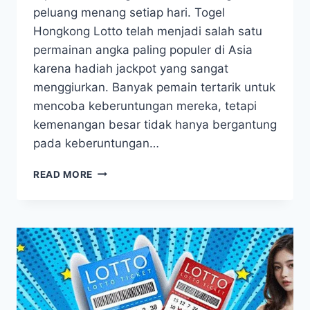
peluang menang setiap hari. Togel
Hongkong Lotto telah menjadi salah satu
permainan angka paling populer di Asia
karena hadiah jackpot yang sangat
menggiurkan. Banyak pemain tertarik untuk
mencoba keberuntungan mereka, tetapi
kemenangan besar tidak hanya bergantung
pada keberuntungan…
TEKNIK
READ MORE
CERDAS
AGAR
JACKPOT
BESAR
BERMAIN
TOGEL
HONGKONG
LOTTO