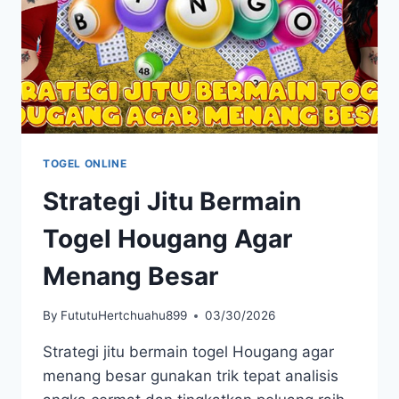
TOGEL ONLINE
Strategi Jitu Bermain
Togel Hougang Agar
Menang Besar
By
FututuHertchuahu899
03/30/2026
Strategi jitu bermain togel Hougang agar
menang besar gunakan trik tepat analisis