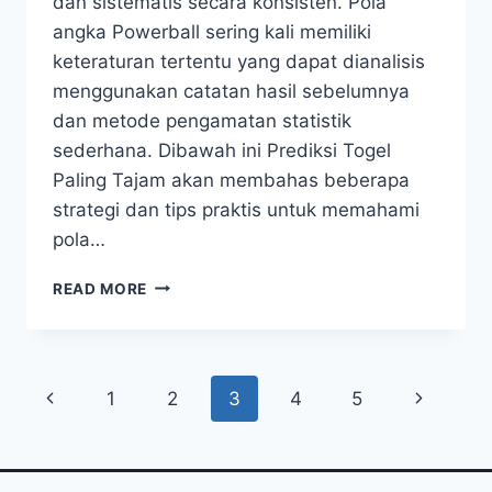
dan sistematis secara konsisten. Pola
angka Powerball sering kali memiliki
keteraturan tertentu yang dapat dianalisis
menggunakan catatan hasil sebelumnya
dan metode pengamatan statistik
sederhana. Dibawah ini Prediksi Togel
Paling Tajam akan membahas beberapa
strategi dan tips praktis untuk memahami
pola…
CARA
READ MORE
MUDAH
MEMBACA
POLA
TOGEL
Page
Previous
Next
1
2
3
4
5
POWERBALL
navigation
Page
Page