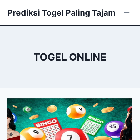
Skip
Prediksi Togel Paling Tajam
to
content
TOGEL ONLINE