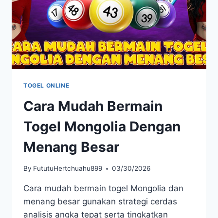
TOGEL ONLINE
Cara Mudah Bermain
Togel Mongolia Dengan
Menang Besar
By
FututuHertchuahu899
03/30/2026
Cara mudah bermain togel Mongolia dan
menang besar gunakan strategi cerdas
analisis angka tepat serta tingkatkan