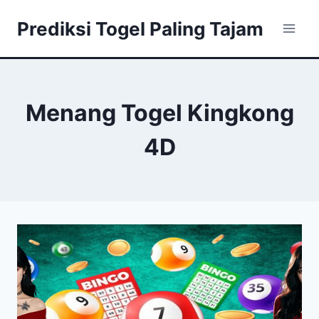
Skip
Prediksi Togel Paling Tajam
to
content
Menang Togel Kingkong
4D