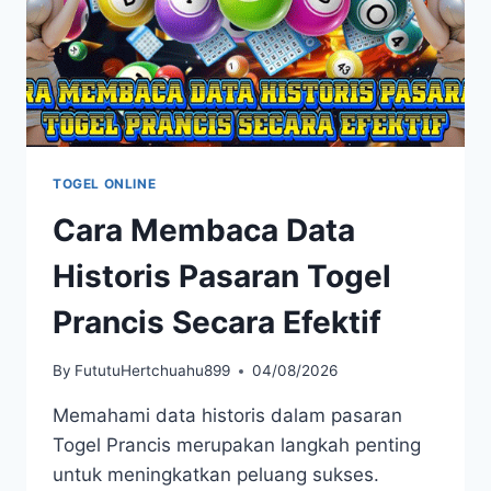
TOGEL ONLINE
Cara Membaca Data
Historis Pasaran Togel
Prancis Secara Efektif
By
FututuHertchuahu899
04/08/2026
Memahami data historis dalam pasaran
Togel Prancis merupakan langkah penting
untuk meningkatkan peluang sukses.