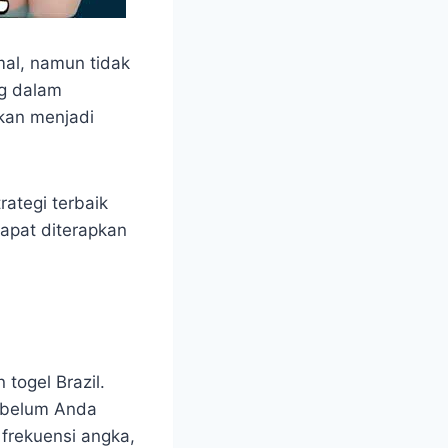
al, namun tidak
g dalam
akan menjadi
ategi terbaik
apat diterapkan
 togel Brazil.
sebelum Anda
 frekuensi angka,