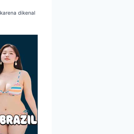
 karena dikenal