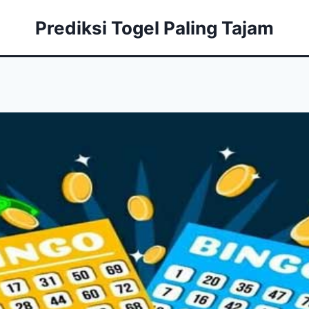
Prediksi Togel Paling Tajam