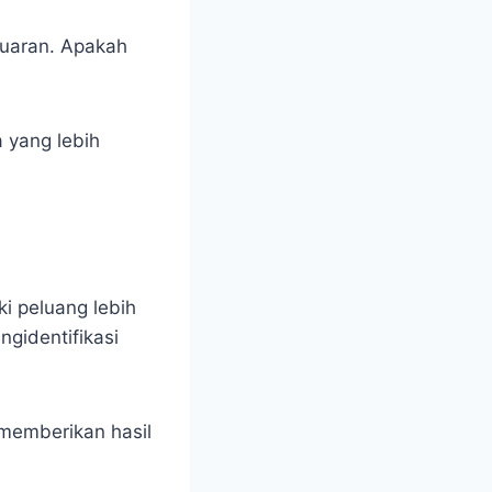
luaran. Apakah
 yang lebih
i peluang lebih
gidentifikasi
 memberikan hasil