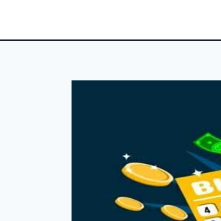
Skip
to
content