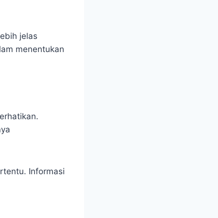
ebih jelas
alam menentukan
erhatikan.
nya
tentu. Informasi