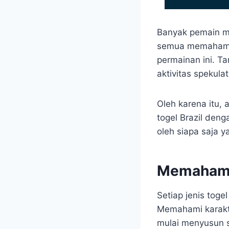
Banyak pemain m
semua memahami 
permainan ini. T
aktivitas spekula
Oleh karena itu, a
togel Brazil den
oleh siapa saja 
Memahami 
Setiap jenis toge
Memahami karakte
mulai menyusun st