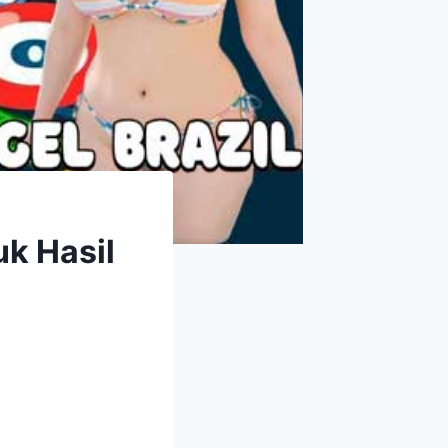
uk Hasil