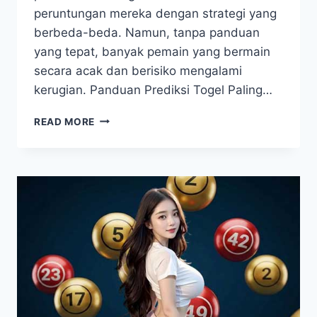
peruntungan mereka dengan strategi yang
berbeda-beda. Namun, tanpa panduan
yang tepat, banyak pemain yang bermain
secara acak dan berisiko mengalami
kerugian. Panduan Prediksi Togel Paling…
CARA
READ MORE
BERMAIN
TOGEL
ARGENTINA
2D
DARI
PEMULA
HINGGA
PROFESIONAL