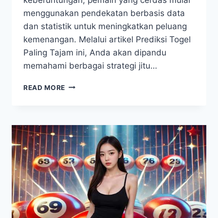
menggunakan pendekatan berbasis data
dan statistik untuk meningkatkan peluang
kemenangan. Melalui artikel Prediksi Togel
Paling Tajam ini, Anda akan dipandu
memahami berbagai strategi jitu…
PANDUAN
READ MORE
MUDAH
MENANG
TOGEL
VENEZUELA
DENGAN
ANALISA
POLA
JITU