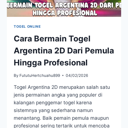
TOGEL ONLINE
Cara Bermain Togel
Argentina 2D Dari Pemula
Hingga Profesional
By
FututuHertchuahu899
04/02/2026
Togel Argentina 2D merupakan salah satu
jenis permainan angka yang populer di
kalangan penggemar togel karena
sistemnya yang sederhana namun
menantang. Baik pemain pemula maupun
profesional sering tertarik untuk mencoba