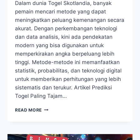
Dalam dunia Togel Skotlandia, banyak
pemain mencari metode yang dapat
meningkatkan peluang kemenangan secara
akurat. Dengan perkembangan teknologi
dan data analisis, kini ada pendekatan
modern yang bisa digunakan untuk
memperkirakan angka berpeluang lebih
tinggi. Metode-metode ini memanfaatkan
statistik, probabilitas, dan teknologi digital
untuk memberikan perhitungan yang lebih
sistematis dan terukur. Artikel Prediksi
Togel Paling Tajam…
METODE
READ MORE
PERHITUNGAN
MODERN
UNTUK
PASARAN