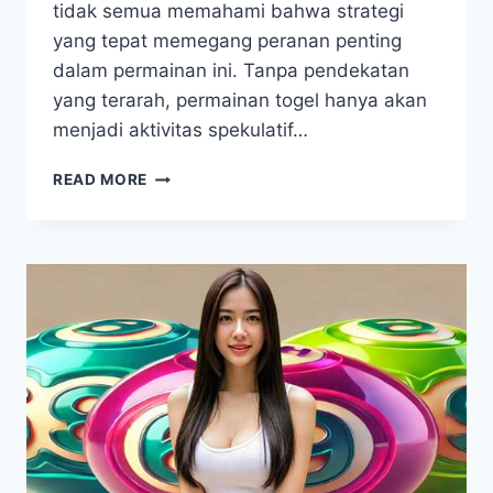
tidak semua memahami bahwa strategi
yang tepat memegang peranan penting
dalam permainan ini. Tanpa pendekatan
yang terarah, permainan togel hanya akan
menjadi aktivitas spekulatif…
TIPS
READ MORE
DAN
TRIK
TERBAIK
TOGEL
BRAZIL
UNTUK
HASIL
MAKSIMAL