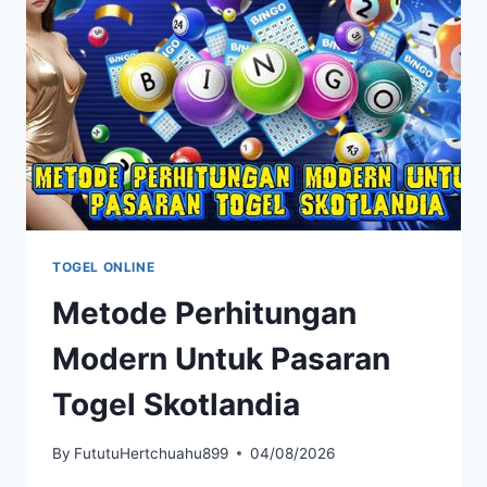
PROFESIONAL
TOGEL ONLINE
Metode Perhitungan
Modern Untuk Pasaran
Togel Skotlandia
By
FututuHertchuahu899
04/08/2026