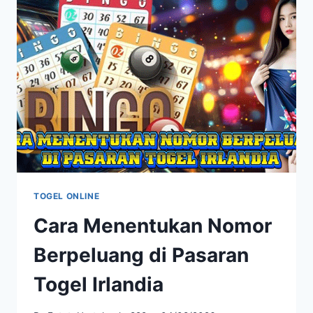
TOGEL
SKOTLANDIA
TOGEL ONLINE
Cara Menentukan Nomor
Berpeluang di Pasaran
Togel Irlandia