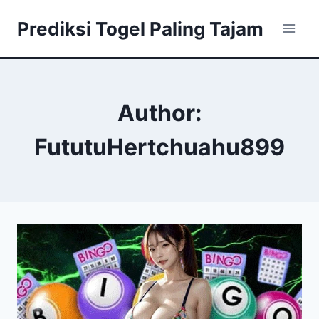
Skip
Prediksi Togel Paling Tajam
to
content
Author:
FututuHertchuahu899