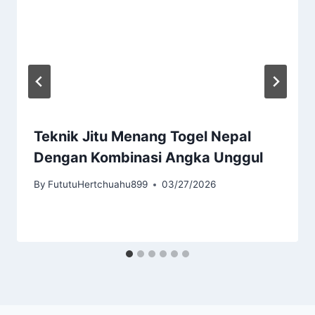
Teknik Jitu Menang Togel Nepal
Dengan Kombinasi Angka Unggul
By
FututuHertchuahu899
03/27/2026