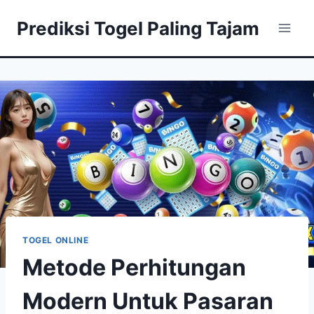
Skip
Prediksi Togel Paling Tajam
to
content
TOGEL ONLINE
Metode Perhitungan
Modern Untuk Pasaran