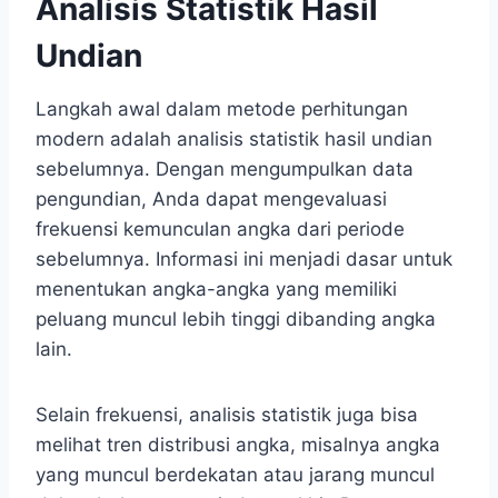
Analisis Statistik Hasil
Undian
Langkah awal dalam metode perhitungan
modern adalah analisis statistik hasil undian
sebelumnya. Dengan mengumpulkan data
pengundian, Anda dapat mengevaluasi
frekuensi kemunculan angka dari periode
sebelumnya. Informasi ini menjadi dasar untuk
menentukan angka-angka yang memiliki
peluang muncul lebih tinggi dibanding angka
lain.
Selain frekuensi, analisis statistik juga bisa
melihat tren distribusi angka, misalnya angka
yang muncul berdekatan atau jarang muncul