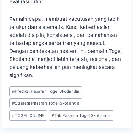
evaluasi rutin.
Pemain dapat membuat keputusan yang lebih
terukur dan sistematis. Kunci keberhasilan
adalah disiplin, konsistensi, dan pemahaman
terhadap angka serta tren yang muncul.
Dengan pendekatan modern ini, bermain Togel
Skotlandia menjadi lebih terarah, rasional, dan
peluang keberhasilan pun meningkat secara
signifikan.
Post
#
Prediksi Pasaran Togel Skotlandia
Tags:
#
Strategi Pasaran Togel Skotlandia
#
TOGEL ONLINE
#
Trik Pasaran Togel Skotlandia