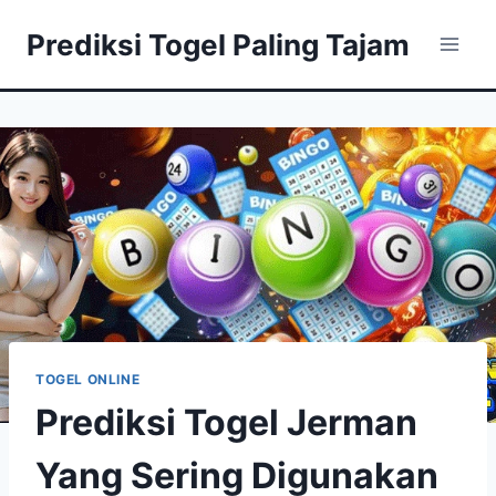
Skip
Prediksi Togel Paling Tajam
to
content
TOGEL ONLINE
Prediksi Togel Jerman
Yang Sering Digunakan