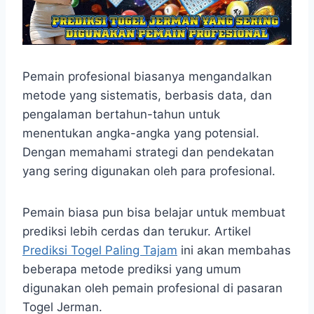
Pemain profesional biasanya mengandalkan
metode yang sistematis, berbasis data, dan
pengalaman bertahun-tahun untuk
menentukan angka-angka yang potensial.
Dengan memahami strategi dan pendekatan
yang sering digunakan oleh para profesional.
Pemain biasa pun bisa belajar untuk membuat
prediksi lebih cerdas dan terukur. Artikel
Prediksi Togel Paling Tajam
ini akan membahas
beberapa metode prediksi yang umum
digunakan oleh pemain profesional di pasaran
Togel Jerman.