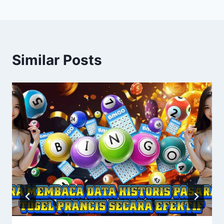
Similar Posts